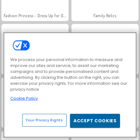
Fashion Princess - Dress Up for Girls
Family Relics
We process your personal information to measure and
improve our sites and service, to assist our marketing
Farm Merge Valley
Masha and the Bear: Meadows
campaigns and to provide personalised content and
advertising. By clicking the button on the right, you can
exercise your privacy rights. For more information see our
privacy notice
Cookie Policy
Your Privacy Rights
ACCEPT COOKIES
Royal Story
Jewel Garden Story