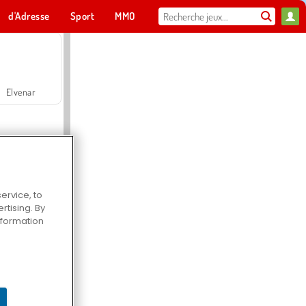
d'Adresse
Sport
MMO
Pour toi
Elvenar
ervice, to
tising. By
Hospital Surgeon Doctor Game
information