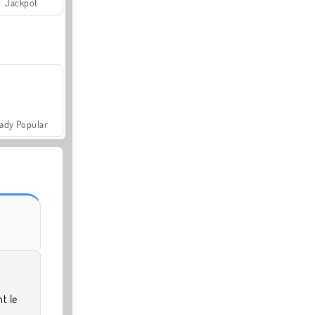
Jackpot
ady Popular
t le