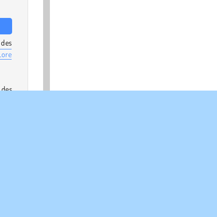
 des
Lore
 des
erge