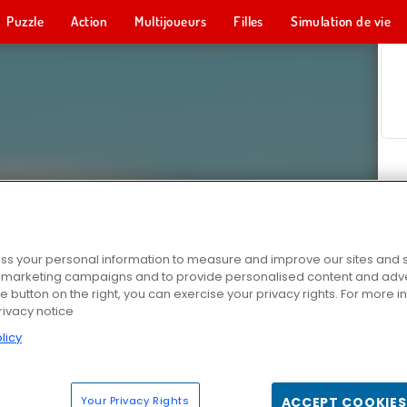
Puzzle
Action
Multijoueurs
Filles
Simulation de vie
s your personal information to measure and improve our sites and s
r marketing campaigns and to provide personalised content and adver
he button on the right, you can exercise your privacy rights. For more 
rivacy notice
licy
Your Privacy Rights
ACCEPT COOKIES