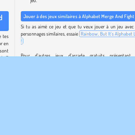
jeu.
d
Jouer à des jeux similaires à Alphabet Merge And Fight
Si tu as aimé ce jeu et que tu veux jouer à un jeu avec
personnages similaires, essaie
Rainbow, But It's Alphabet 
 tes
!
ur en
 sont
Pour d'autres jeux d'arcade gratuits présentant
u'à Z
mécanismes de jeu similaires, essaie
Battle Island 2
et
M
Master
, ou consulte notre
collection de jeux de combat
.
lise
Qui a créé Alphabet Merge And Fight ?
ités.
p de
Alphabet Merge And Fight
a été créé par Mirra Games.
e feu
ique
Quand Alphabet Merge And Fight est-il sorti pour la
première fois ?
Ce jeu est sorti pour la première fois le 16 février 2024.