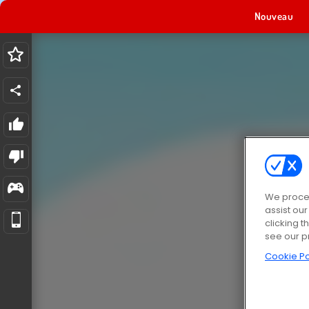
Nouveau
We proces
assist ou
clicking t
see our p
Cookie Po