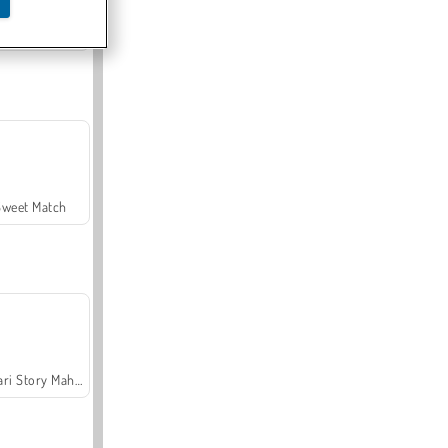
Offroad Crash Climber 4X4
Sweet Match
Safari Story Mahjong