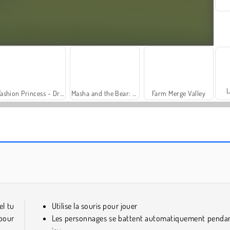
L
Fashion Princess - Dress Up for Girls
Masha and the Bear: Meadows
Farm Merge Valley
Trollface Quest: USA 2
Solitaire Social
el tu
Utilise la souris pour jouer
pour
Les personnages se battent automatiquement pendan