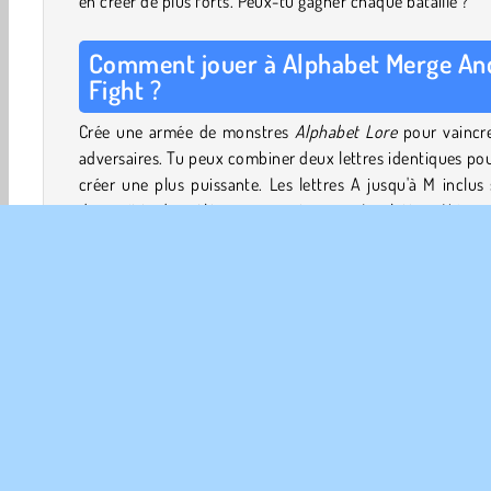
en créer de plus forts. Peux-tu gagner chaque bataille ?
Comment jouer à Alphabet Merge An
Fight ?
Crée une armée de monstres
Alphabet Lore
pour vaincre
adversaires. Tu peux combiner deux lettres identiques po
créer une plus puissante. Les lettres A jusqu'à M inclus
des unités de mêlée au corps à corps. Les lettres N jusq
inclus sont des unités de combat à longue portée.
Gagne des pièces en participant à des batailles et uti
l'argent que tu as collecté pour débloquer de nouvelles un
Tu peux les placer n'importe où de ton côté du cham
bataille. Bien qu'il puisse sembler que la puissance d
détermine toujours le vainqueur, une formation stratég
fait souvent une grande différence.
Commandes du jeu