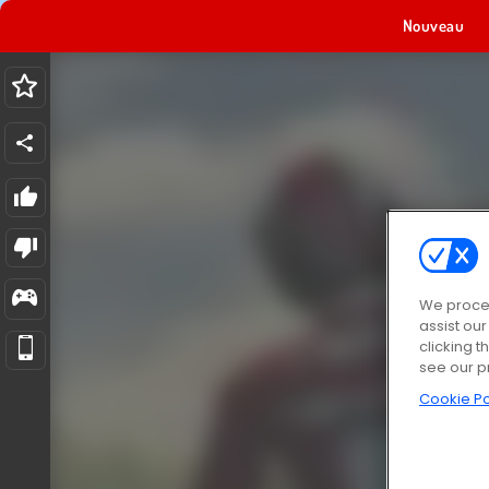
Nouveau
We proces
assist ou
clicking t
see our p
Cookie Po