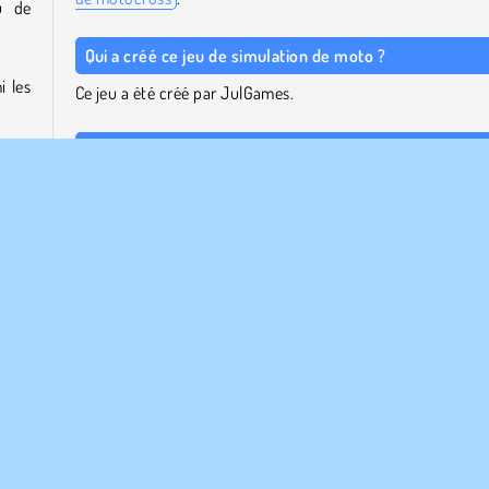
u de
Qui a créé ce jeu de simulation de moto ?
i les
Ce jeu a été créé par JulGames.
Quelle est la date de sortie de ce jeu ?
Ce jeu de simulation de moto est sorti pour la première 
space
sur internet le 21 décembre 2018.
 MAJ
s une
er la
eux De Garçons
Jeux de Motocross
Course de Moto
Popu
nt!
Course en montée
WebGL
Y8