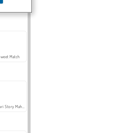
Offroad Crash Climber 4X4
Sweet Match
Safari Story Mahjong