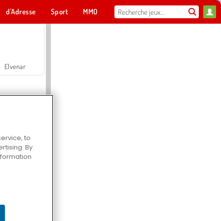
d'Adresse
Sport
MMO
Pour toi
Elvenar
ervice, to
tising. By
Hospital Surgeon Doctor Game
information