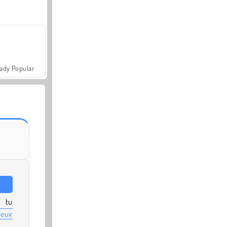
ady Popular
, tu
jeux