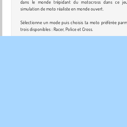
dans le monde trépidant du motocross dans ce je
simulation de moto réaliste en monde ouvert.
Sélectionne un mode puis choisis ta moto préférée parm
trois disponibles : Racer, Police et Cross.
Commandes du jeu
Utilise les flèches pour conduire la moto. Appuie sur e
pour t'arrêter. Pour accélérer, maintiens la touche
appuyée. Prends garde à ne pas atterrir à l'envers aprè
cascade ! Si tu es coincé(e), appuye sur G pour réinitialis
moto ou sur R pour réinitialiser le niveau complet.
Et le meilleur jeu de l'année est 2017
Vélo et Motos
J
Course
Solo
Sport
Tournoi
Essaie maintena