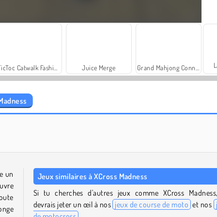
L
TicToc Catwalk Fashion
Juice Merge
Grand Mahjong Connect
 Madness
Let's Fish!
Royal Story
e un
Jeux similaires à XCross Madness
ouvre
Si tu cherches d'autres jeux comme XCross Madness
toute
devrais jeter un œil à nos
jeux de course de moto
et nos
onge
de motocross
.