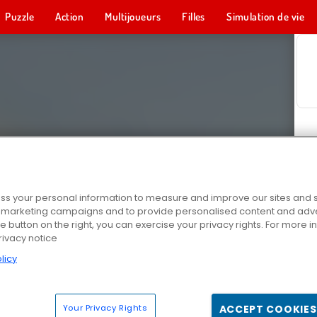
Puzzle
Action
Multijoueurs
Filles
Simulation de vie
s your personal information to measure and improve our sites and s
r marketing campaigns and to provide personalised content and adver
he button on the right, you can exercise your privacy rights. For more 
rivacy notice
licy
Your Privacy Rights
ACCEPT COOKIES