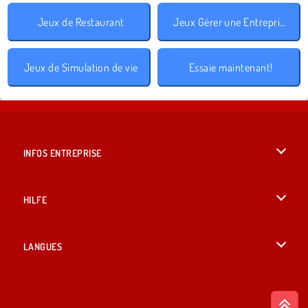
Jeux de Restaurant
Jeux Gérer une Entreprise
Jeux de Simulation de vie
Essaie maintenant!
INFOS ENTREPRISE
Conditions d’utilisation
HILFE
Politique De Protection De La Vie Privée
Hilfe
LANGUES
Cookies
English