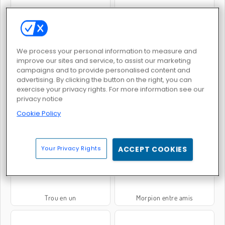
Fireboy & Watergirl 2: The Light Temple
Course de moto à la piscine
We process your personal information to measure and
improve our sites and service, to assist our marketing
campaigns and to provide personalised content and
advertising. By clicking the button on the right, you can
exercise your privacy rights. For more information see our
privacy notice
Cookie Policy
Archery World Tour
Parking Fury 2
Your Privacy Rights
ACCEPT COOKIES
Trou en un
Morpion entre amis