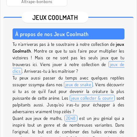
Attrape-bonbons
JEUX COOLMATH
À propos de nos Jeux Coolmath
Tu n’arriveras pas à te soustraire à notre collection de
jeux
Coolmath
. Montre ce que tu sais faire pour multiplier les
victoires ! Mais ce ne sont pas les seuls jeux que tu
trouveras ici. Viens jouer à notre collection de
jeux de
clics
. Arriveras-tu à les maîtriser ?
Tu peux aussi passer du temps avec quelques reptiles
sssuper sssympa dans nos
jeux de snake
. Viens découvrir
si tu as ce qu’il faut pour devenir la créature la plus
puissante de cette arène. Les
jeux collecter & courir
sont
palpitants aussi. Jusqu’où iras-tu pour échapper à des
adversaires vraiment trop zélés ?
Quant aux jeux de maths,
2048
est un jeu génial qui a
inspiré tout un genre et de nombreuses variantes. Dans
l’original, le but est de combiner des tuiles ornées de