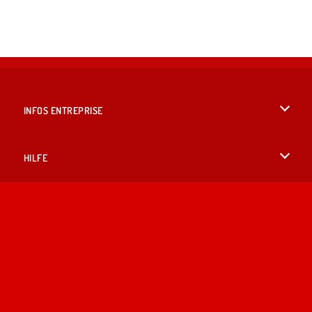
INFOS ENTREPRISE
Conditions d’utilisation
HILFE
Politique De Protection De La Vie Privée
Hilfe
LANGUES
Cookies
English
Acceptation des cookies
British English
Copyright © 2026 SPIL GAMES Tous droits réservés.