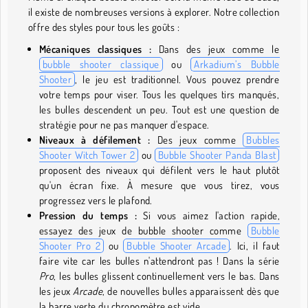
il existe de nombreuses versions à explorer. Notre collection
offre des styles pour tous les goûts :
Mécaniques classiques :
Dans des jeux comme le
bubble shooter classique
ou
Arkadium’s Bubble
Shooter
, le jeu est traditionnel. Vous pouvez prendre
votre temps pour viser. Tous les quelques tirs manqués,
les bulles descendent un peu. Tout est une question de
stratégie pour ne pas manquer d'espace.
Niveaux à défilement :
Des jeux comme
Bubbles
Shooter Witch Tower 2
ou
Bubble Shooter Panda Blast
proposent des niveaux qui défilent vers le haut plutôt
qu'un écran fixe. À mesure que vous tirez, vous
progressez vers le plafond.
Pression du temps :
Si vous aimez l'action rapide,
essayez des jeux de bubble shooter comme
Bubble
Shooter Pro 2
ou
Bubble Shooter Arcade
. Ici, il faut
faire vite car les bulles n'attendront pas ! Dans la série
Pro
, les bulles glissent continuellement vers le bas. Dans
les jeux
Arcade
, de nouvelles bulles apparaissent dès que
la barre verte du chronomètre est vide.