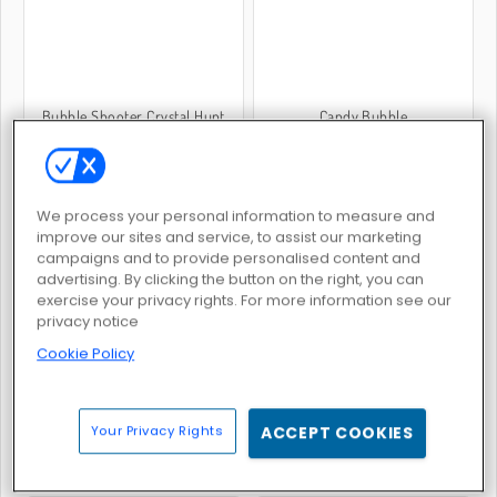
Bubble Shooter Crystal Hunt
Candy Bubble
We process your personal information to measure and
improve our sites and service, to assist our marketing
campaigns and to provide personalised content and
advertising. By clicking the button on the right, you can
Bubble Rush
Bubble Shooter Pro 3
exercise your privacy rights. For more information see our
privacy notice
Cookie Policy
Your Privacy Rights
ACCEPT COOKIES
Pop Adventure
Bubble Shooter HD