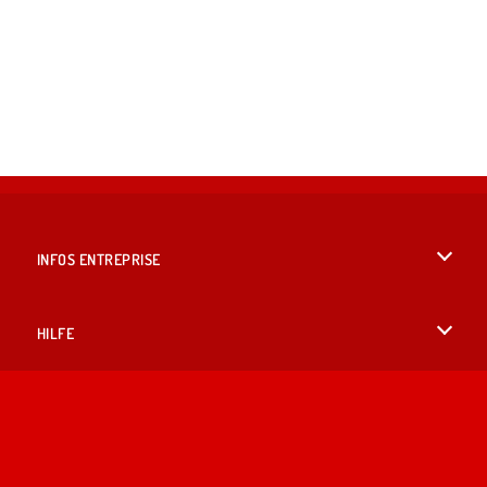
INFOS ENTREPRISE
Conditions d’utilisation
HILFE
Politique De Protection De La Vie Privée
Hilfe
LANGUES
Cookies
English