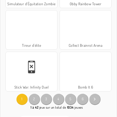
Simulateur d'Équitation Zombie
Obby Rainbow Tower
Tireur d'élite
Collect Brainrot Arena
Stick War: Infinity Duel
Bomb It 6
1
2
3
4
5
6
1 à 42
jeux sur un total de
1034
jeuxes