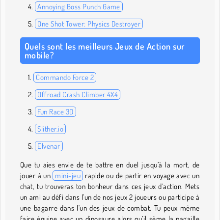
Annoying Boss Punch Game
One Shot Tower: Physics Destroyer
Quels sont les meilleurs Jeux de Action sur
mobile?
Commando Force 2
Offroad Crash Climber 4X4
Fun Race 3D
Slither.io
Elvenar
Que tu aies envie de te battre en duel jusqu’à la mort, de
jouer à un
mini-jeu
rapide ou de partir en voyage avec un
chat, tu trouveras ton bonheur dans ces jeux d’action. Mets
un ami au défi dans l'un de nos jeux 2 joueurs ou participe à
une bagarre dans l'un des jeux de combat. Tu peux même
faire équipe avec un dinosaure alors qu’il sème la pagaille