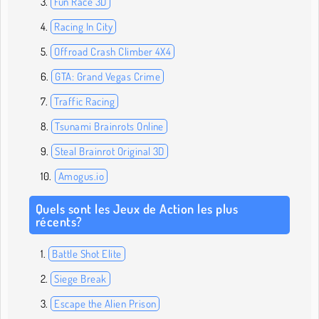
Fun Race 3D
Racing In City
Offroad Crash Climber 4X4
GTA: Grand Vegas Crime
Traffic Racing
Tsunami Brainrots Online
Steal Brainrot Original 3D
Amogus.io
Quels sont les Jeux de Action les plus
récents?
Battle Shot Elite
Siege Break
Escape the Alien Prison