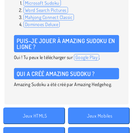
Microsoft Sudoku
Word Search Pictures
Mahjong Connect Classic
Dominoes Deluxe
PUIS-JE JOUER À AMAZING SUDOKU EN
LIGNE ?
Oui ! Tu peux le télécharger sur
Google Play
.
QUI A CRÉÉ AMAZING SUDOKU ?
Amazing Sudoku a été créé par Amazing Hedgehog.
Jeux HTML5
Jeux Mobiles