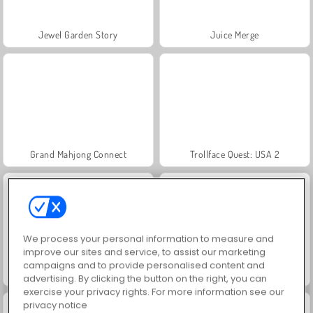
Jewel Garden Story
Juice Merge
Grand Mahjong Connect
Trollface Quest: USA 2
We process your personal information to measure and
improve our sites and service, to assist our marketing
campaigns and to provide personalised content and
Masha and the Bear: Meadows
Scala 40
advertising. By clicking the button on the right, you can
exercise your privacy rights. For more information see our
privacy notice