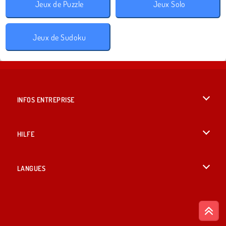
Jeux de Puzzle
Jeux Solo
Jeux de Sudoku
INFOS ENTREPRISE
Conditions d’utilisation
HILFE
Politique De Protection De La Vie Privée
Hilfe
LANGUES
Cookies
British English
Acceptation des cookies
Русский