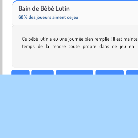
Royal Story
Princesses : Défilé de Mode Printanier
Bain de Bébé Lutin
68% des joueurs aiment ce jeu
Ce bébé lutin a eu une journée bien remplie ! Il est maint
enchanteur. Peux-tu lui donner un bain rapide dans son
temps de la rendre toute propre dans ce jeu en l
Bébé
Beauté
Garder enfants
Nettoyage
Habi
Simulation de vie
INFO