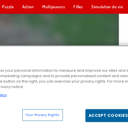
Puzzle
Action
Multijoueurs
Filles
Simulation de vie
s your personal information to measure and improve our sites and s
r marketing campaigns and to provide personalised content and adver
he button on the right, you can exercise your privacy rights. For more 
rivacy notice
licy
Your Privacy Rights
ACCEPT COOKIES