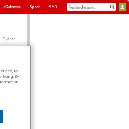
d'Adresse
Sport
MMO
Pour toi
Elvenar
ervice, to
tising. By
Hospital Surgeon Doctor Game
information
Offroad Crash Climber 4X4