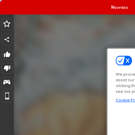
Nouveau
We proces
assist ou
clicking t
see our p
Cookie Po