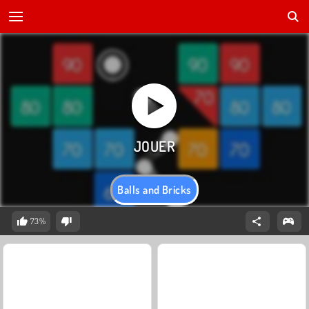
Balls and Bricks
73%