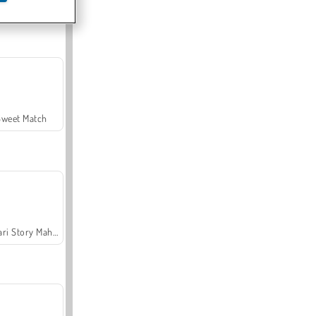
Offroad Crash Climber 4X4
Sweet Match
Safari Story Mahjong