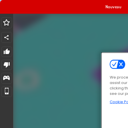
Nouveau
We proces
assist ou
clicking t
see our p
Cookie Po