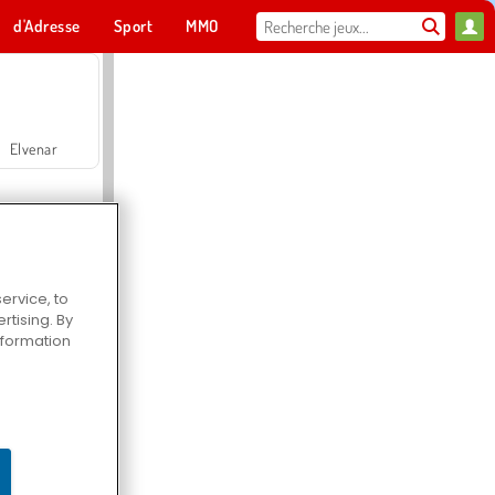
d'Adresse
Sport
MMO
Pour toi
Elvenar
ervice, to
tising. By
Hospital Surgeon Doctor Game
information