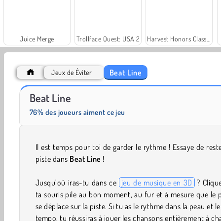
Juice Merge
Trollface Quest: USA 2
Harvest Honors Classic
Beat Line
Jeux de Éviter
Rummy World
Scala 40
Beat Line
76% des joueurs aiment ce jeu
Il est temps pour toi de garder le rythme ! Essaye de rest
piste dans
Beat Line
!
Jusqu’où iras-tu dans ce
jeu de musique en 3D
? Cliqu
ta souris pile au bon moment, au fur et à mesure que le 
se déplace sur la piste. Si tu as le rythme dans la peau et l
tempo, tu réussiras à jouer les chansons entièrement à c