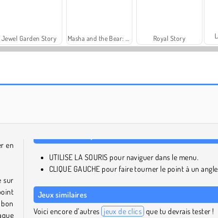
L
Jewel Garden Story
Masha and the Bear: Meadows
Royal Story
Charm Farm
Let's Fish!
er en
UTILISE LA SOURIS pour naviguer dans le menu.
CLIQUE GAUCHE pour faire tourner le point à un angle
e sur
point
Jeux similaires
e bon
Voici encore d’autres
jeux de clics
que tu devrais tester !
haque