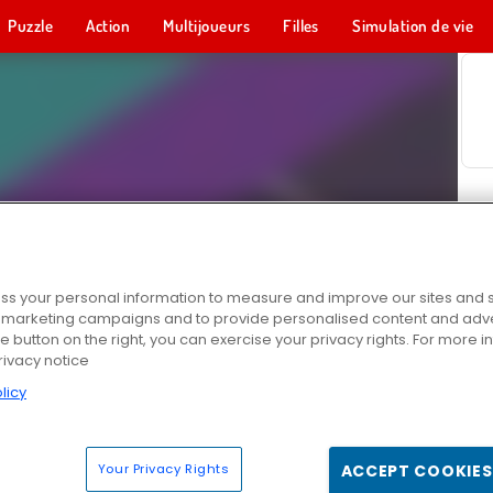
Puzzle
Action
Multijoueurs
Filles
Simulation de vie
s your personal information to measure and improve our sites and s
r marketing campaigns and to provide personalised content and adver
he button on the right, you can exercise your privacy rights. For more 
rivacy notice
licy
Your Privacy Rights
ACCEPT COOKIES