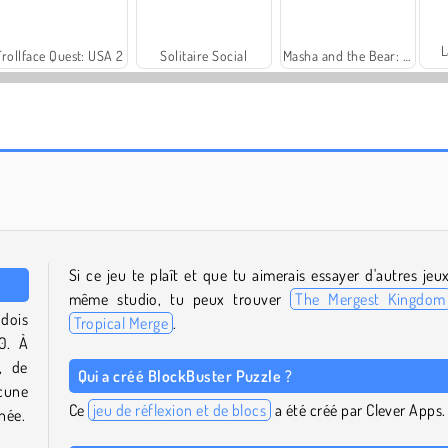
L
Trollface Quest: USA 2
Solitaire Social
Masha and the Bear: Meadows
Fashion Princess - Dress Up for Girls
Harvest Honors Classic
Si ce jeu te plaît et que tu aimerais essayer d'autres jeu
même studio, tu peux trouver
The Mergest Kingdom
dois
Tropical Merge
.
10. À
, de
Qui a créé BlockBuster Puzzle ?
ucune
Ce
jeu de réflexion et de blocs
a été créé par Clever Apps.
inée.