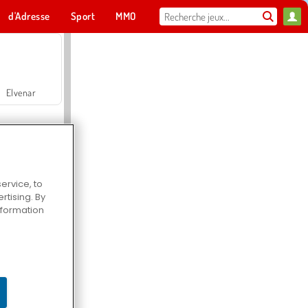
d'Adresse
Sport
MMO
Pour toi
Elvenar
ervice, to
tising. By
Hospital Surgeon Doctor Game
information