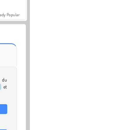
ady Popular
x du
et