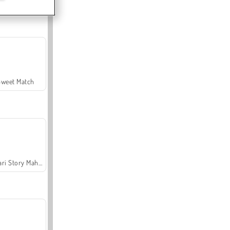
Offroad Crash Climber 4X4
Sweet Match
Safari Story Mahjong