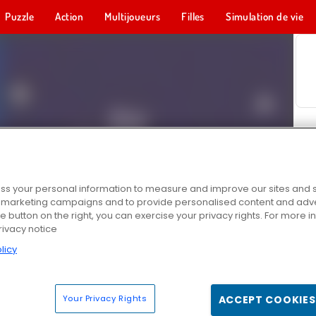
Puzzle
Action
Multijoueurs
Filles
Simulation de vie
s your personal information to measure and improve our sites and s
r marketing campaigns and to provide personalised content and adver
he button on the right, you can exercise your privacy rights. For more 
rivacy notice
licy
Your Privacy Rights
ACCEPT COOKIES