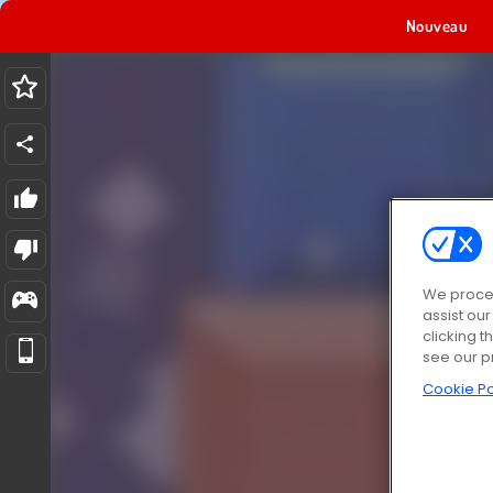
Nouveau
We proces
assist ou
clicking t
see our p
Cookie Po