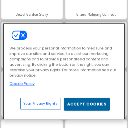
Jewel Garden Story
Grand Mahjong Connect
We process your personal information to measure and
improve our sites and service, to assist our marketing
campaigns and to provide personalised content and
Juice Merge
Trollface Quest: USA 2
advertising. By clicking the button on the right, you can
exercise your privacy rights. For more information see our
privacy notice
Cookie Policy
Your Privacy Rights
ACCEPT COOKIES
Solitaire Social
Harvest Honors Classic