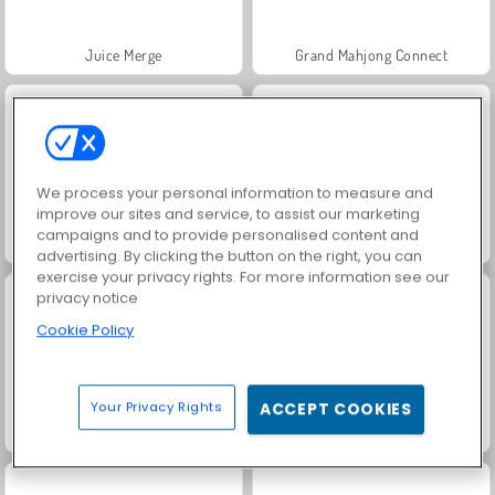
Juice Merge
Grand Mahjong Connect
We process your personal information to measure and
improve our sites and service, to assist our marketing
campaigns and to provide personalised content and
Jewel Garden Story
Trollface Quest: USA 2
advertising. By clicking the button on the right, you can
exercise your privacy rights. For more information see our
privacy notice
Cookie Policy
Your Privacy Rights
ACCEPT COOKIES
Harvest Honors Classic
Rummy World