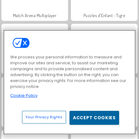
Match Arena Multiplayer
Puzzles d'Enfant : Tigre
We process your personal information to measure and
improve our sites and service, to assist our marketing
Jigsaw Puzzle: Fun Cute Dogs
Puzzle : Ours Mignons de Dessin Animé
campaigns and to provide personalised content and
advertising. By clicking the button on the right, you can
exercise your privacy rights. For more information see our
privacy notice
Cookie Policy
Your Privacy Rights
ACCEPT COOKIES
Jigsaw Puzzle: Cute Cartoon Puppies
Jigsaw Puzzle: Cartoon Sharks