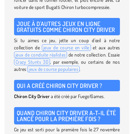
voiture de sport Bugatti Chiron turbocompressée.
JOUE À D'AUTRES JEUX EN LIGNE
GRATUITS COMME CHIRON CITY DRIVER
Si tu aimes ce jeu, jette un coup d'œil à notre
collection de
jeux de course en ville
et aux autres
jeux de conduite réalistes
de notre collection. Essaie
Crazy Stunts 3D
, par exemple, ou certains de nos
autres
jeux de course populaires
.
QUI A CRÉÉ CHIRON CITY DRIVER ?
Chiron
City Driver
a été créé par Fuego!Games.
QUAND CHIRON CITY DRIVER A-T-IL ÉTÉ
LANCÉ POUR LA PREMIÈRE FOIS ?
Ce jeu est sorti pour la première fois le 27 novembre