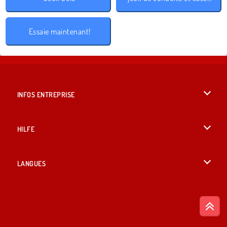
Essaie maintenant!
INFOS ENTREPRISE
Conditions d’utilisation
HILFE
Politique De Protection De La Vie Privée
Hilfe
LANGUES
Cookies
English
Acceptation des cookies
British English