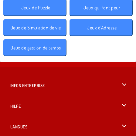
Jeux de Puzzle
Jeux qui font peur
Jeux de Simulation de vie
Jeux d'Adresse
Jeux de gestion de temps
INFOS ENTREPRISE
Conditions d’utilisation
HILFE
Politique De Protection De La Vie Privée
Hilfe
LANGUES