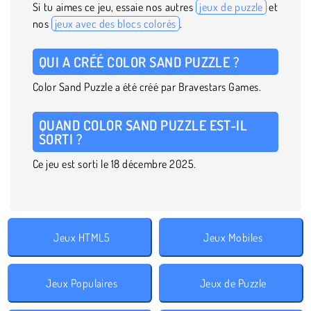
Si tu aimes ce jeu, essaie nos autres
jeux de puzzle
et
nos
jeux avec des blocs colorés
.
QUI A CRÉÉ COLOR SAND PUZZLE ?
Color Sand Puzzle a été créé par Bravestars Games.
QUAND COLOR SAND PUZZLE EST-IL
SORTI ?
Ce jeu est sorti le 18 décembre 2025.
Jeux HTML5
Jeux Mobiles
Jeux Populaires
Jeux de Puzzle