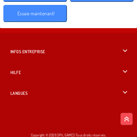
Essaie maintenant!
INFOS ENTREPRISE
Conditions d’utilisation
HILFE
Politique De Protection De La Vie Privée
Hilfe
LANGUES
Cookies
English
Acceptation des cookies
British English
Copyright © 2026 SPIL GAMES Tous droits réservés.