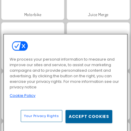
Motorbike
Juice Merge
We process your personal information to measure and
Grand Mahjong Connect
Trollface Quest: USA 2
improve our sites and service, to assist our marketing
campaigns and to provide personalised content and
advertising. By clicking the button on the right, you can
exercise your privacy rights. For more information see our
privacy notice
Cookie Policy
Jewel Garden Story
Royal Story
Your Privacy Rights
ACCEPT COOKIES