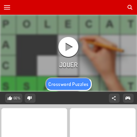
Crossword Puzzles
66%