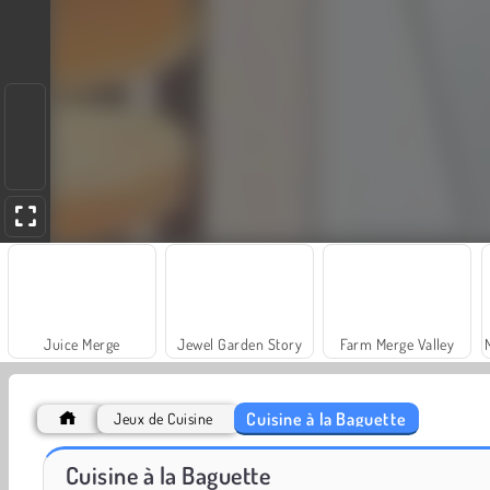
Juice Merge
Jewel Garden Story
Farm Merge Valley
Cuisine à la Baguette
Jeux de Cuisine
Grand Mahjong Connect
Harvest Honors Classic
Cuisine à la Baguette