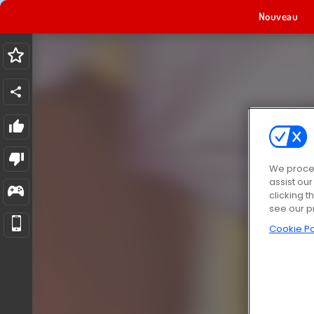
Nouveau
We proces
assist ou
clicking t
see our p
Cookie Po