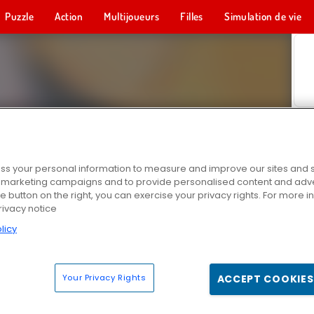
Puzzle
Action
Multijoueurs
Filles
Simulation de vie
s your personal information to measure and improve our sites and s
r marketing campaigns and to provide personalised content and adver
he button on the right, you can exercise your privacy rights. For more 
rivacy notice
licy
Your Privacy Rights
ACCEPT COOKIES