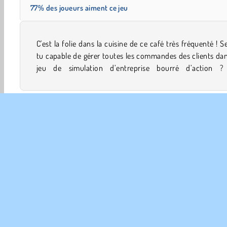
77% des joueurs aiment ce jeu
C'est la folie dans la cuisine de ce café très fréquenté ! S
ingrédients volent dans tous les sens. Tu devras les saisir 
tu capable de gérer toutes les commandes des clients da
jeu de simulation d’entreprise bourré d’action ?
Cuisine
Jeux de décoration
Filles
Mobiles
R
INFO
Poli