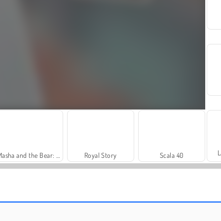
L
Masha and the Bear: Meadows
Royal Story
Scala 40
Let's Fish!
Solitaire Social