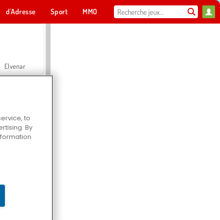
d'Adresse
Sport
MMO
Pour toi
Elvenar
ervice, to
tising. By
Hospital Surgeon Doctor Game
information
Offroad Crash Climber 4X4