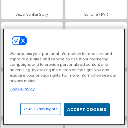
Jewel Garden Story
Solitaire FRVR
We process your personal information to measure and
improve our sites and service, to assist our marketing
Juice Merge
Grand Mahjong Connect
campaigns and to provide personalised content and
advertising. By clicking the button on the right, you can
exercise your privacy rights. For more information see our
privacy notice
Cookie Policy
Your Privacy Rights
ACCEPT COOKIES
Solitaire Social
Trollface Quest: USA 2