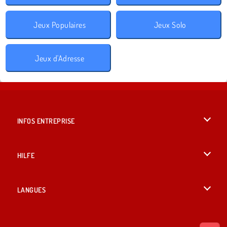
Jeux Populaires
Jeux Solo
Jeux d'Adresse
INFOS ENTREPRISE
Conditions d’utilisation
HILFE
Politique De Protection De La Vie Privée
Hilfe
LANGUES
Cookies
English