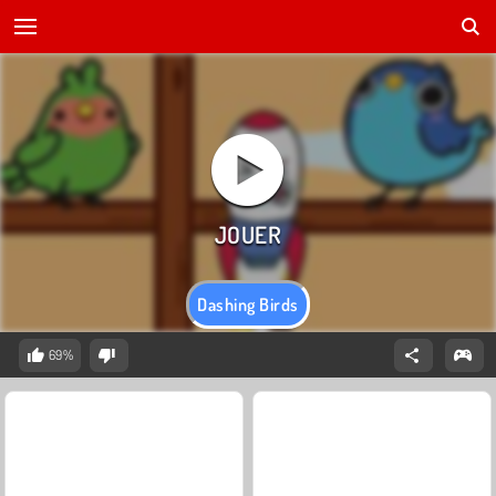
Dashing Birds
69%