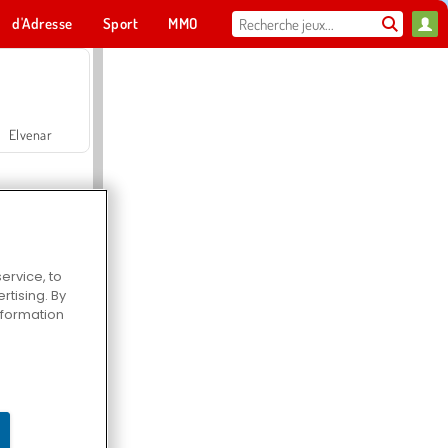
d'Adresse
Sport
MMO
Pour toi
Elvenar
ervice, to
tising. By
Hospital Surgeon Doctor Game
information