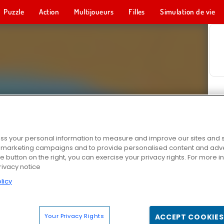
Puzzle
Action
Multijoueurs
Filles
Simulation de vie
s your personal information to measure and improve our sites and s
r marketing campaigns and to provide personalised content and adver
he button on the right, you can exercise your privacy rights. For more 
rivacy notice
licy
Your Privacy Rights
ACCEPT COOKIES