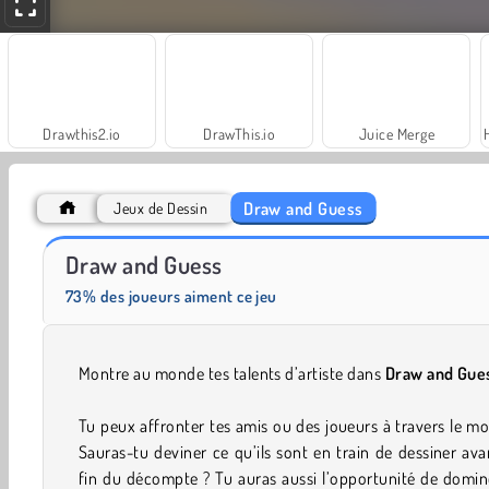
Drawthis2.io
DrawThis.io
Juice Merge
Draw and Guess
Jeux de Dessin
Royal Story
Rummy World
Draw and Guess
73% des joueurs aiment ce jeu
Montre au monde tes talents d’artiste dans
Draw and Gue
Tu peux affronter tes amis ou des joueurs à travers le m
Sauras-tu deviner ce qu’ils sont en train de dessiner ava
fin du décompte ? Tu auras aussi l’opportunité de domin