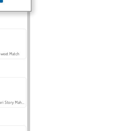
Offroad Crash Climber 4X4
Sweet Match
Safari Story Mahjong