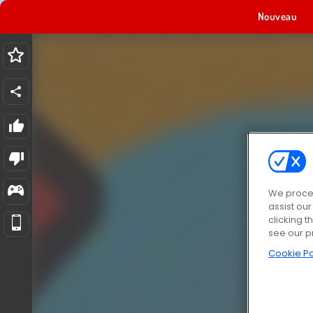
Nouveau
We proces
assist ou
clicking t
see our p
Cookie Po