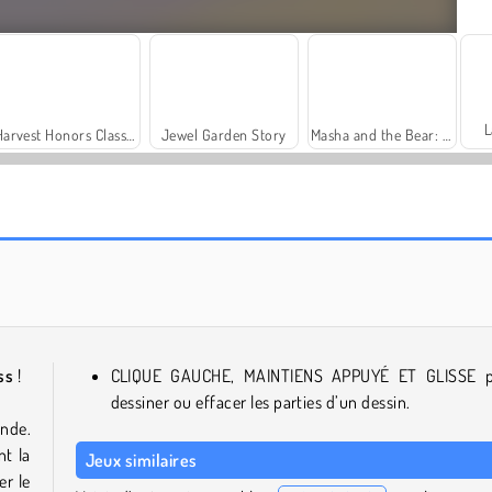
L
Harvest Honors Classic
Jewel Garden Story
Masha and the Bear: Meadows
Scala 40
Charm Farm
ss
!
CLIQUE GAUCHE, MAINTIENS APPUYÉ ET GLISSE 
dessiner ou effacer les parties d’un dessin.
onde.
nt la
Jeux similaires
er le