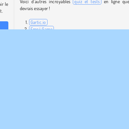
Voici d’autres incroyables
quiz et tests
en ligne qu
ir le
devrais essayer !
t.
Gartic.io
Emoji Game
utres
Pinturillo 2
on ou
Skribbl.io
Qui a créé Draw and Guess ?
Draw and Guess a été créé par DAB3Games.
 les
-toi !
Quiz & tests
Solo
d'Adresse