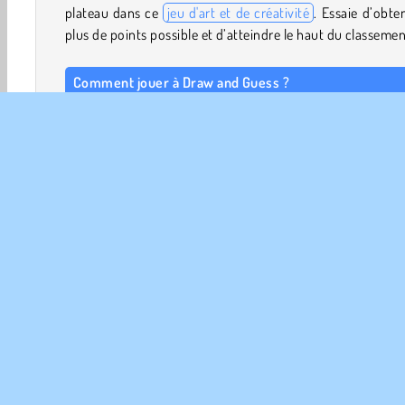
plateau dans ce
jeu d'art et de créativité
. Essaie d’obten
plus de points possible et d’atteindre le haut du classemen
Comment jouer à Draw and Guess ?
Draw and Guess est un jeu de dessin compétitif. Défie d’a
joueurs en dessinant à tour de rôle. Tu peux créer ton sal
en rejoindre un.
Commandes du jeu
CLIQUE GAUCHE pour sélectionner les brosses,
couleurs, la gomme, etc.
Dessin
Jeux familiaux
Multijoueurs
Joue, protège