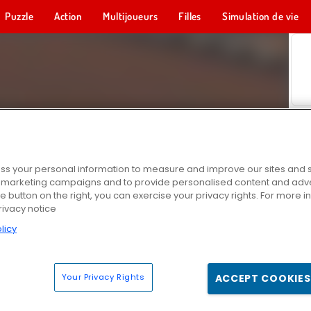
Puzzle
Action
Multijoueurs
Filles
Simulation de vie
s your personal information to measure and improve our sites and s
r marketing campaigns and to provide personalised content and adver
he button on the right, you can exercise your privacy rights. For more 
rivacy notice
licy
Your Privacy Rights
ACCEPT COOKIES