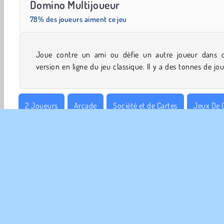
Domino Multijoueur
78% des joueurs aiment ce jeu
Joue contre un ami ou défie un autre joueur dans c
version en ligne du jeu classique. Il y a des tonnes de jo
2 Joueurs
Arcade
Société et de Cartes
Jeux De 
Jeux familiaux
Physique
Puzzle
Solo
d'Adre
INFO