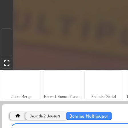
Juice Merge
Harvest Honors Classic
Solitaire Social
Domino Multijoueur
Jeux de 2 Joueurs
Grand Mahjong Connect
Heroes of Myths