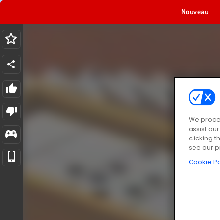
Nouveau
We proces
assist ou
clicking t
see our p
Cookie Po