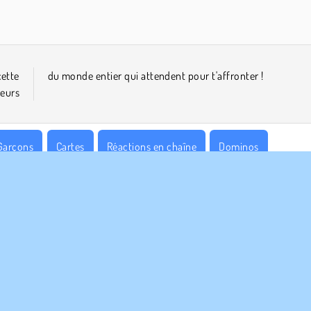
ette
du monde entier qui attendent pour t'affronter !
ueurs
Garçons
Cartes
Réactions en chaîne
Dominos
sse
S ENTREPRISE
HILFE
Conditions d’utilisation
Cookies
Hilfe