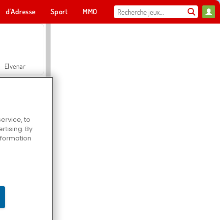
d'Adresse
Sport
MMO
Pour toi
Elvenar
ervice, to
tising. By
Hospital Surgeon Doctor Game
information
Offroad Crash Climber 4X4