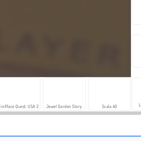
L
Trollface Quest: USA 2
Jewel Garden Story
Scala 40
Dominos Deluxe
Rummy World