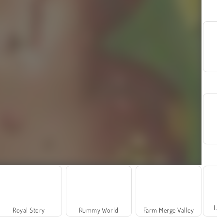
L
Royal Story
Rummy World
Farm Merge Valley