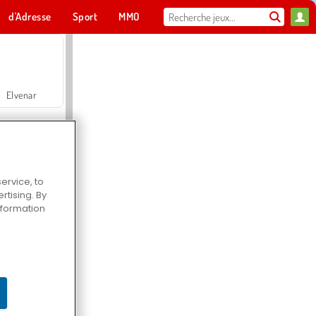
d'Adresse
Sport
MMO
Pour toi
Elvenar
ervice, to
tising. By
Hospital Surgeon Doctor Game
information
Offroad Crash Climber 4X4