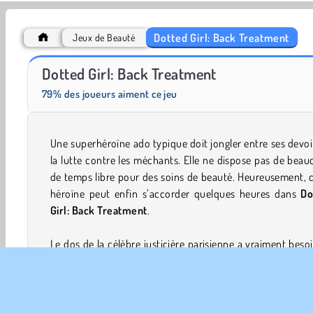
Dotted Girl: Back Treatment
Jeux de Beauté
Let's Fish!
Scala 40
Dotted Girl: Back Treatment
79% des joueurs aiment ce jeu
Une superhéroïne ado typique doit jongler entre ses devoi
la lutte contre les méchants. Elle ne dispose pas de bea
de temps libre pour des soins de beauté. Heureusement, 
héroïne peut enfin s’accorder quelques heures dans
Do
Girl: Back Treatment
.
Le dos de la célèbre justicière parisienne a vraiment beso
soins dans ce jeu de filles. Et si tu l’aidais à se débarrass
ses boutons et poils disgracieux ?