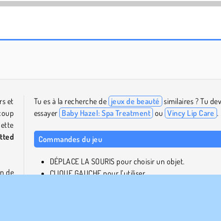
Charm Farm
Juice Merge
rs et
Tu es à la recherche de
jeux de beauté
similaires ? Tu dev
ucoup
essayer
Baby Hazel: Spa Treatment
ou
Vincy Lip Care
.
cette
tted
Commandes du jeu
DÉPLACE LA SOURIS pour choisir un objet.
in de
CLIQUE GAUCHE pour l’utiliser.
er de