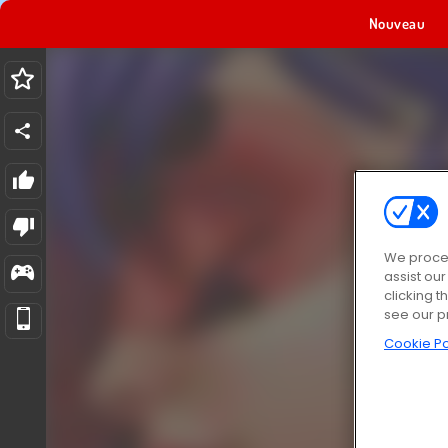
Nouveau
We proces
assist ou
clicking t
see our p
Cookie Po