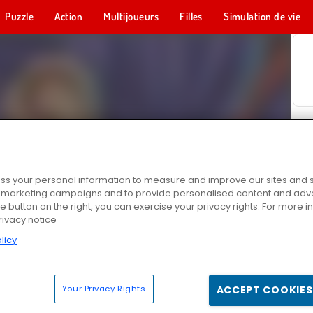
Puzzle
Action
Multijoueurs
Filles
Simulation de vie
s your personal information to measure and improve our sites and s
r marketing campaigns and to provide personalised content and adver
he button on the right, you can exercise your privacy rights. For more 
rivacy notice
licy
Your Privacy Rights
ACCEPT COOKIES