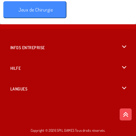
Jeux de Chirurgie
INFOS ENTREPRISE
Conditions d’utilisation
HILFE
Politique De Protection De La Vie Privée
Hilfe
LANGUES
Cookies
British English
Acceptation des cookies
Deutsch
Copyright © 2026 SPIL GAMES Tous droits réservés.