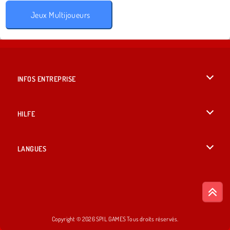
Jeux Multijoueurs
INFOS ENTREPRISE
Conditions d’utilisation
HILFE
Politique De Protection De La Vie Privée
Hilfe
LANGUES
Cookies
English
Acceptation des cookies
British English
Copyright © 2026 SPIL GAMES Tous droits réservés.