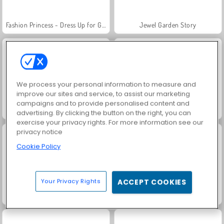
Fashion Princess - Dress Up for Girls
Jewel Garden Story
We process your personal information to measure and
improve our sites and service, to assist our marketing
campaigns and to provide personalised content and
Family Relics
Masha and the Bear: Meadows
advertising. By clicking the button on the right, you can
exercise your privacy rights. For more information see our
privacy notice
Cookie Policy
Your Privacy Rights
ACCEPT COOKIES
Scala 40
Juice Merge