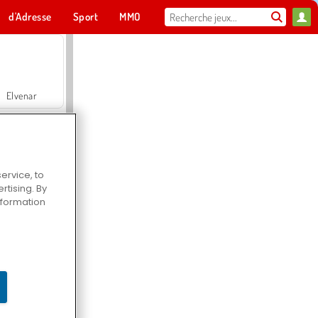
d'Adresse
Sport
MMO
Pour toi
Elvenar
ervice, to
tising. By
Hospital Surgeon Doctor Game
information
Offroad Crash Climber 4X4