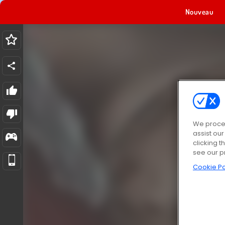
Nouveau
We proces
assist ou
clicking t
see our p
Cookie Po