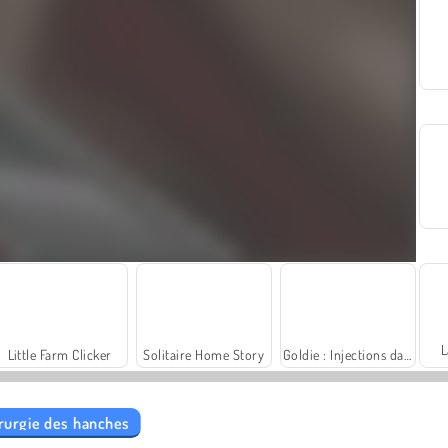
L
Little Farm Clicker
Solitaire Home Story
Goldie : Injections dans les Lèvres
hirurgie des hanches