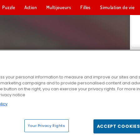
Puzzle
Action
Multijoueurs
Filles
Simulation de vie
s your personal information to measure and improve our sites and s
r marketing campaigns and to provide personalised content and adver
he button on the right, you can exercise your privacy rights. For more 
rivacy notice
licy
Your Privacy Rights
ACCEPT COOKIES