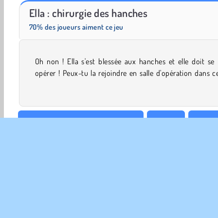
Juice Merge
Kitty Bake Cake
Ella : chirurgie des hanches
70% des joueurs aiment ce jeu
Oh non ! Ella s'est blessée aux hanches et elle doit se 
de simulation médicale ? Ses deux hanches doivent 
opérer ! Peux-tu la rejoindre en salle d'opération dans c
Et le meilleur jeu de l'année est 2019
Docteur
Gratuit
Chirurgie
Essaie maintenant!
INFO