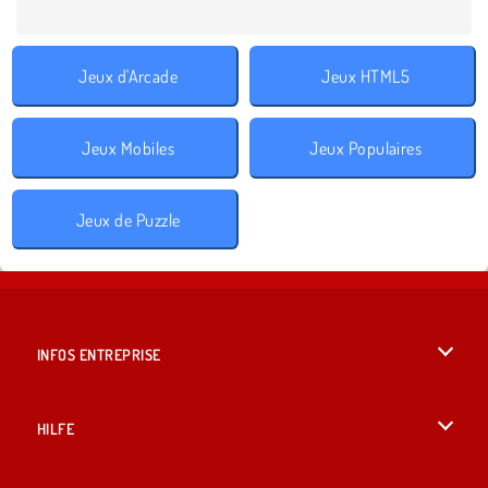
Jeux d'Arcade
Jeux HTML5
Jeux Mobiles
Jeux Populaires
Jeux de Puzzle
INFOS ENTREPRISE
Conditions d’utilisation
HILFE
Politique De Protection De La Vie Privée
Hilfe