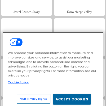
Jewel Garden Story
Farm Merge Valley
Masha and the Bear: Meadows
Royal Story
We process your personal information to measure and
improve our sites and service, to assist our marketing
campaigns and to provide personalised content and
advertising. By clicking the button on the right, you can
exercise your privacy rights. For more information see our
privacy notice
Cookie Policy
Scala 40
Juice Merge
Your Privacy Rights
ACCEPT COOKIES