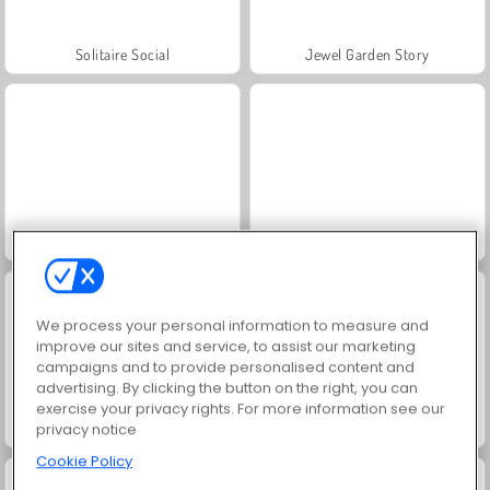
Solitaire Social
Jewel Garden Story
Juice Merge
Grand Mahjong Connect
We process your personal information to measure and
improve our sites and service, to assist our marketing
campaigns and to provide personalised content and
advertising. By clicking the button on the right, you can
exercise your privacy rights. For more information see our
Trollface Quest: USA 2
Masha and the Bear: Meadows
privacy notice
Cookie Policy