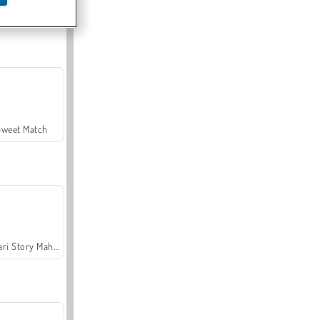
Offroad Crash Climber 4X4
Sweet Match
Safari Story Mahjong