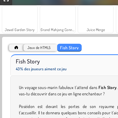
Jewel Garden Story
Grand Mahjong Connect
Juice Merge
Fish Story
Jeux de HTML5
Hawaii Match 3
Masha and the Bear: Meadows
Fish Story
43% des joueurs aiment ce jeu
Un voyage sous-marin fabuleux t'attend dans
Fish Story
vas-tu découvrir dans ce jeu en ligne enchanteur ?
Poséidon est devant les portes de son royaume 
t'accueillir. Il te donnera quelques bons conseils pour t'ai