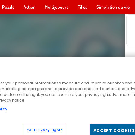
Puzzle
Action
Multijoueurs
Filles
Simulation de vie
s your personal information to measure and improve our sites and s
r marketing campaigns and to provide personalised content and adver
he button on the right, you can exercise your privacy rights. For more 
rivacy notice
licy
Your Privacy Rights
ACCEPT COOKIES