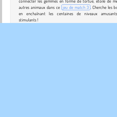
connecter les gemmes en forme de tortue, étoile de me
autres animaux dans ce
jeu de match 3
. Cherche les 
en enchaînant les centaines de niveaux amusant
stimulants !
Comment jouer à Fish Story ?
Pars pour le royaume sous-marin enchanté de Poséidon 
ce
jeu de réflexion
. Regroupe les gemmes par trois ou
pour les retirer du plateau tout en terminant les missio
chaque niveau.
Commandes du jeu
HTML5
Match 3
Mobiles
Populaire
Puzzle