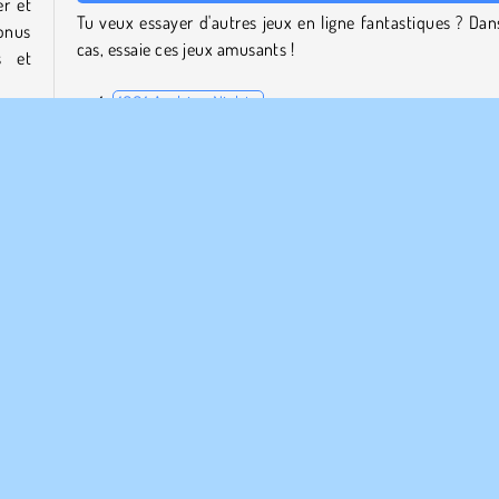
r et
Tu veux essayer d'autres jeux en ligne fantastiques ? Dan
bonus
cas, essaie ces jeux amusants !
s et
1001 Arabian Nights
Farm Connect 2
Block Champ
dans
Bubble Shooter Classic
 plus
ns de
Qui a créé Fish Story ?
Fish Story a été créé par Softgames.
Softgames