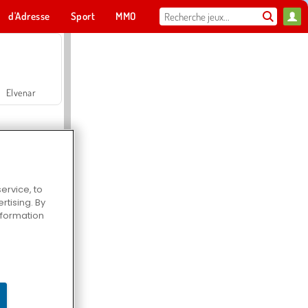
d'Adresse
Sport
MMO
Pour toi
Elvenar
ervice, to
tising. By
Hospital Surgeon Doctor Game
information