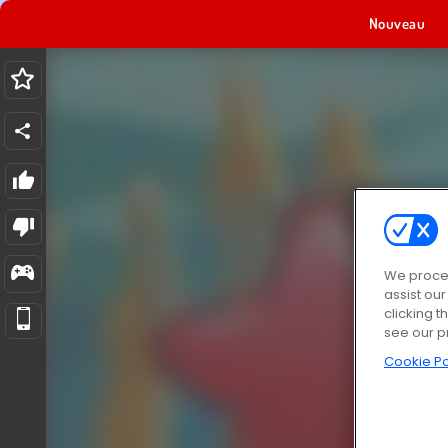
Nouveau
We proces
assist ou
clicking t
see our p
Cookie Po