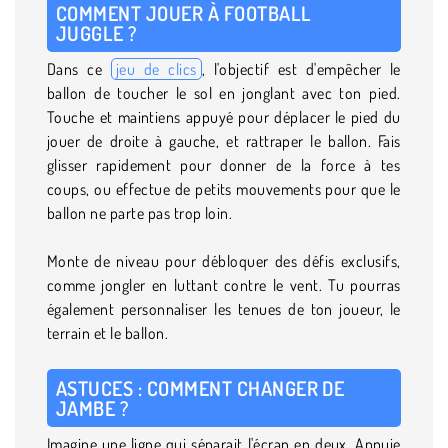
COMMENT JOUER À FOOTBALL
JUGGLE ?
Dans ce
jeu de clics
, l'objectif est d'empêcher le
ballon de toucher le sol en jonglant avec ton pied.
Touche et maintiens appuyé pour déplacer le pied du
jouer de droite à gauche, et rattraper le ballon. Fais
glisser rapidement pour donner de la force à tes
coups, ou effectue de petits mouvements pour que le
ballon ne parte pas trop loin.
Monte de niveau pour débloquer des défis exclusifs,
comme jongler en luttant contre le vent. Tu pourras
également personnaliser les tenues de ton joueur, le
terrain et le ballon.
ASTUCES : COMMENT CHANGER DE
JAMBE ?
Imagine une ligne qui séparait l'écran en deux. Appuie