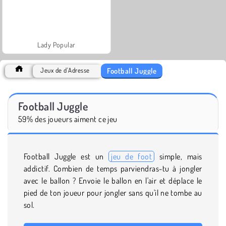
Lady Popular
Football Juggle
Jeux de d'Adresse
Football Juggle
59% des joueurs aiment ce jeu
Football Juggle est un
jeu de foot
simple, mais
addictif. Combien de temps parviendras-tu à jongler
avec le ballon ? Envoie le ballon en l'air et déplace le
pied de ton joueur pour jongler sans qu'il ne tombe au
sol.