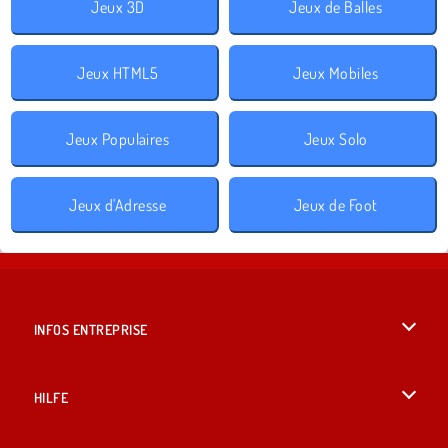
Jeux 3D
Jeux de Balles
Jeux HTML5
Jeux Mobiles
Jeux Populaires
Jeux Solo
Jeux d'Adresse
Jeux de Foot
INFOS ENTREPRISE
Conditions d’utilisation
HILFE
Politique De Protection De La Vie Privée