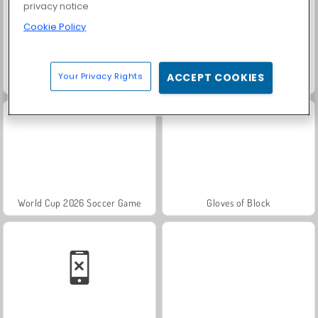
privacy notice
Cookie Policy
Your Privacy Rights
ACCEPT COOKIES
Champions FC
Football Legends 2026
World Cup 2026 Soccer Game
Gloves of Block