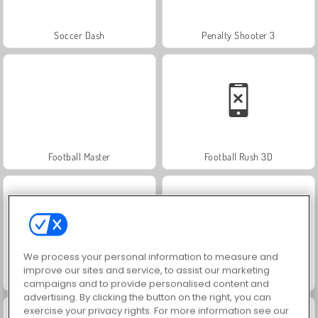
Soccer Dash
Penalty Shooter 3
Football Master
Football Rush 3D
We process your personal information to measure and
improve our sites and service, to assist our marketing
Football Penalty
Football 3D
campaigns and to provide personalised content and
advertising. By clicking the button on the right, you can
exercise your privacy rights. For more information see our