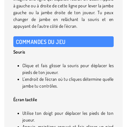
à gauche ou à droite de cette ligne pour lever la jambe
gauche ou la jambe droite de ton joueur. Tu peux
changer de jambe en relâchant la souris et en
appuyant de l'autre côté de l'écran.
COMMANDES DU JEU
Souris
Clique et fais glisser la souris pour déplacer les
pieds de ton joueur.
L'endroit de l'écran où tu cliques détermine quelle
jambe tu contrôles.
Écran tactile
Utilise ton doigt pour déplacer les pieds de ton
joueur.
Appuie, maintiens appuyé et fais glisser un pied