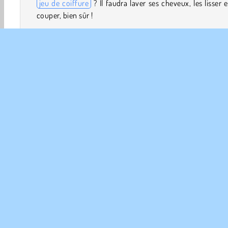
jeu de coiffure
? Il faudra laver ses cheveux, les lisser e
couper, bien sûr !
Comment jouer à Funny Haircut ?
Arriveras-tu à reprendre le contrôle sur la tignasse de 
malheureuse fille dans ce
jeu de beauté
humoristique ? 
l’instant, ça a l’air d’aller, mais attends de voir ce qu’il se 
quand tu te mets au travail !
Habillage
Filles
Coiffure
HTML5
Mobiles
INFO