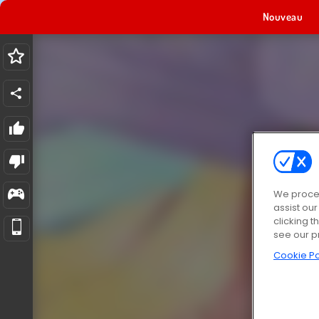
Nouveau
We proces
assist ou
clicking t
see our p
Cookie Po