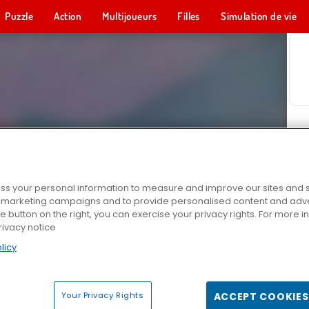
Puzzle
Action
Multijoueurs
Filles
Simulation de vie
s your personal information to measure and improve our sites and s
r marketing campaigns and to provide personalised content and adver
he button on the right, you can exercise your privacy rights. For more 
rivacy notice
licy
Your Privacy Rights
ACCEPT COOKIES