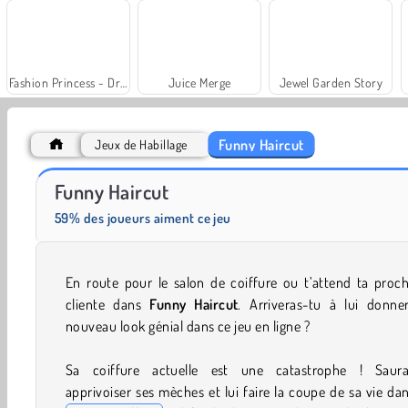
Fashion Princess - Dress Up for Girls
Juice Merge
Jewel Garden Story
Funny Haircut
Jeux de Habillage
Scala 40
Grand Mahjong Connect
Funny Haircut
59% des joueurs aiment ce jeu
En route pour le salon de coiffure ou t’attend ta proc
cliente dans
Funny Haircut
. Arriveras-tu à lui donne
nouveau look génial dans ce jeu en ligne ?
Sa coiffure actuelle est une catastrophe ! Saura
apprivoiser ses mèches et lui faire la coupe de sa vie da