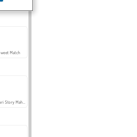
Offroad Crash Climber 4X4
Sweet Match
Safari Story Mahjong