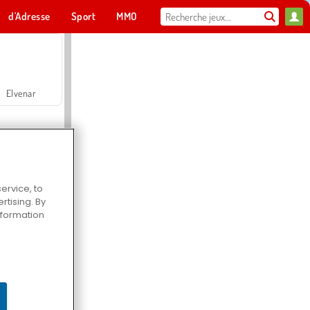
d'Adresse
Sport
MMO
Pour toi
Elvenar
ervice, to
tising. By
Hospital Surgeon Doctor Game
information