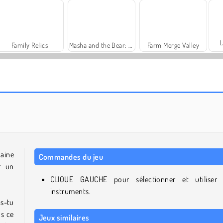
L
Family Relics
Masha and the Bear: Meadows
Farm Merge Valley
Royal Story
Solitaire Social
haine
Commandes du jeu
r un
CLIQUE GAUCHE pour sélectionner et utiliser
instruments.
s-tu
ns ce
Jeux similaires