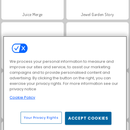
Juice Merge
Jewel Garden Story
We process your personal information to measure and
Grand Mahjong Connect
Trollface Quest: USA 2
improve our sites and service, to assist our marketing
campaigns and to provide personalised content and
advertising. By clicking the button on the right, you can
exercise your privacy rights. For more information see our
privacy notice
Cookie Policy
Fashion Princess - Dress Up for Girls
Masha and the Bear: Meadows
Your Privacy Rights
ACCEPT COOKIES