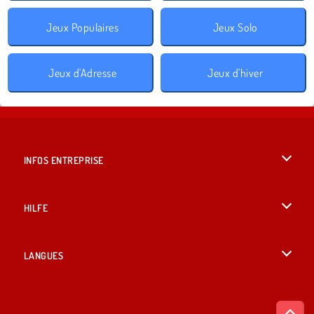
Jeux Populaires
Jeux Solo
Jeux d'Adresse
Jeux d'hiver
INFOS ENTREPRISE
Conditions d’utilisation
HILFE
Politique De Protection De La Vie Privée
Hilfe
LANGUES
Cookies
English