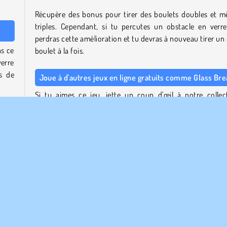
Récupère des bonus pour tirer des boulets doubles et 
triples. Cependant, si tu percutes un obstacle en verre
perdras cette amélioration et tu devras à nouveau tirer un 
ns ce
boulet à la fois.
erre
s de
Joue à d'autres jeux en ligne gratuits comme Glass Br
Si tu aimes ce jeu, jette un coup d'œil à notre collec
complète de
jeux en 3D
, ou consulte notre catalogu
t les
jeux d'action
pour trouver d'autres jeux de réac
té à
passionnants comme celui-ci.
mêmes
erre
Qui a créé Glass Break ?
agis
Glass
Break
a été créé par Famobi.
d'en
Quand Glass Break est-il sorti ?
t les
Ce jeu est sorti le 23 janvier 2026.
lets