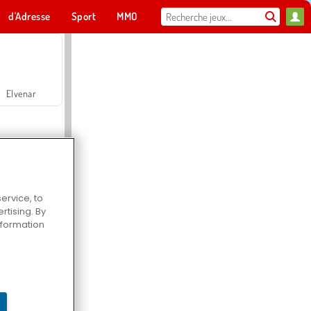
d'Adresse
Sport
MMO
Pour toi
Elvenar
ervice, to
tising. By
Hospital Surgeon Doctor Game
information