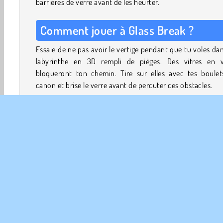
barrières de verre avant de les heurter.
Comment jouer à Glass Break ?
Essaie de ne pas avoir le vertige pendant que tu voles da
labyrinthe en 3D rempli de pièges. Des vitres en v
bloqueront ton chemin. Tire sur elles avec tes boulet
canon et brise le verre avant de percuter ces obstacles.
Plus tu avanceras dans le jeu, plus les vitres, les poutres e
cubes ne resteront pas immobiles. Ils glissent d'un cô
l'autre, se déplacent de haut en bas, tournent sur eux-
ou surgissent soudainement. Parfois, des cubes de v
entiers viendront même se précipiter sur toi. Ré
rapidement et vise avec précision pour survivre !
Tu commences le jeu avec 100 boulets de canon. Essaie 
collecter davantage en tirant sur les diamants bleus (+5) e
pyramides (+3). Tu recevras également 10 bou