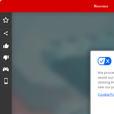
Nouveau
We proces
assist ou
clicking t
see our p
Cookie Po