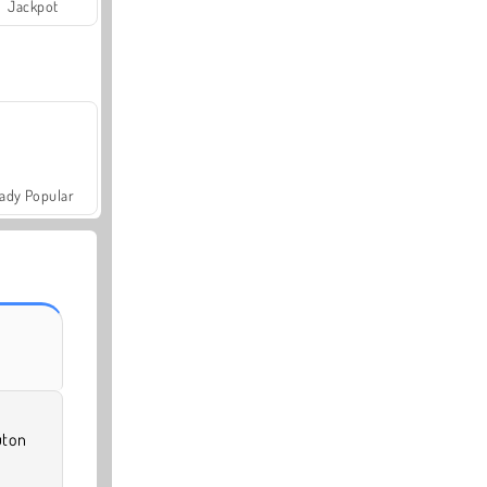
Jackpot
ady Popular
uton