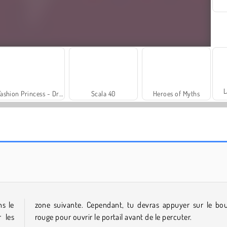
L
Fashion Princess - Dress Up for Girls
Scala 40
Heroes of Myths
Solitaire Social
Trollface Quest: USA 2
ns le
zone suivante. Cependant, tu devras appuyer sur le bo
 les
rouge pour ouvrir le portail avant de le percuter.