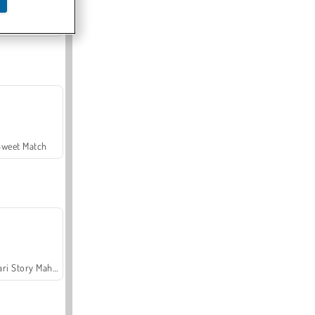
Offroad Crash Climber 4X4
Sweet Match
Safari Story Mahjong