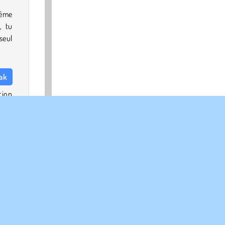
même
, tu
seul
eak
tion
e de
tion