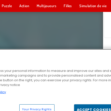
Puzzle
Action
Multijoueurs
Filles
Simulation de vie
s your personal information to measure and improve our sites and s
r marketing campaigns and to provide personalised content and adver
he button on the right, you can exercise your privacy rights. For more 
rivacy notice
licy
Your Privacy Rights
ACCEPT COOKIES