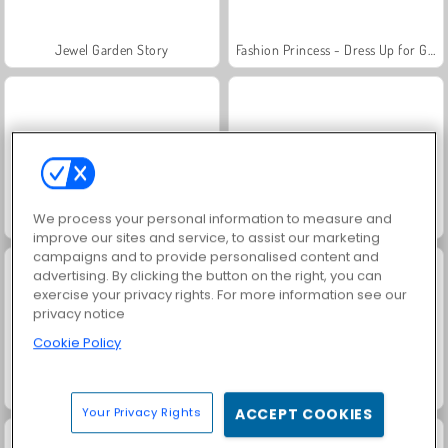
Jewel Garden Story
Fashion Princess - Dress Up for Girls
We process your personal information to measure and
Masha and the Bear: Meadows
Scala 40
improve our sites and service, to assist our marketing
campaigns and to provide personalised content and
advertising. By clicking the button on the right, you can
exercise your privacy rights. For more information see our
privacy notice
Cookie Policy
Juice Merge
Grand Mahjong Connect
Your Privacy Rights
ACCEPT COOKIES