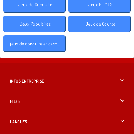
Jeux de Conduite
Jeux HTML5
Jeux Populaires
Jeux de Course
jeux de conduite et cascades
INFOS ENTREPRISE
Conditions d’utilisation
HILFE
Politique De Protection De La Vie Privée
Hilfe
LANGUES
Cookies