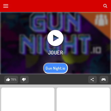
Gun Night.io
78%