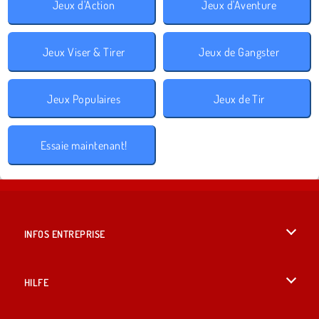
Jeux d'Action
Jeux d'Aventure
Jeux Viser & Tirer
Jeux de Gangster
Jeux Populaires
Jeux de Tir
Essaie maintenant!
INFOS ENTREPRISE
Conditions d’utilisation
HILFE
Politique De Protection De La Vie Privée