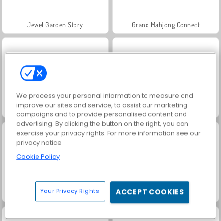
Jewel Garden Story
Grand Mahjong Connect
We process your personal information to measure and
improve our sites and service, to assist our marketing
Trollface Quest: USA 2
Juice Merge
campaigns and to provide personalised content and
advertising. By clicking the button on the right, you can
exercise your privacy rights. For more information see our
privacy notice
Cookie Policy
Your Privacy Rights
ACCEPT COOKIES
Harvest Honors Classic
Heroes of Myths