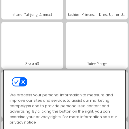
Grand Mahjong Connect
Fashion Princess - Dress Up for Girls
Scala 40
Juice Merge
We process your personal information to measure and
improve our sites and service, to assist our marketing
campaigns and to provide personalised content and
advertising. By clicking the button on the right, you can
Jewel Garden Story
Solitaire Social
exercise your privacy rights. For more information see our
privacy notice