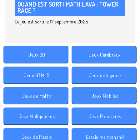
QUAND EST SORTI MATH LAVA : TOWER
RACE ?
Ce jeu est sorti le 17 septembre 2025.
Jeux 3D
Jeux Cérébraux
Jeux HTML5
Jeux de logique
Jeux de Maths
Jeux Mobiles
Jeux Multijoueurs
Jeux Populaires
Jeux de Puzzle
Essaie maintenant!