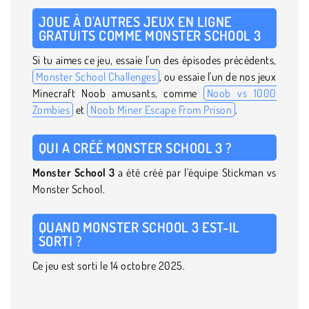
JOUE À D'AUTRES JEUX EN LIGNE
GRATUITS COMME MONSTER SCHOOL 3
Si tu aimes ce jeu, essaie l'un des épisodes précédents,
Monster School Challenges
, ou essaie l'un de nos jeux
Minecraft Noob amusants, comme
Noob vs 1000
Zombies
et
Noob Miner Escape From Prison
.
QUI A CRÉÉ MONSTER SCHOOL 3 ?
Monster School 3
a été créé par l'équipe Stickman vs
Monster School.
QUAND MONSTER SCHOOL 3 EST-IL
SORTI ?
Ce jeu est sorti le 14 octobre 2025.