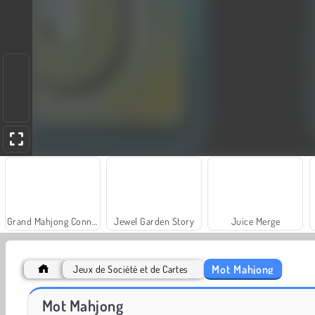
Grand Mahjong Connect
Jewel Garden Story
Juice Merge
Mot Mahjong
Jeux de Société et de Cartes
Neon Battle Tank
Elemental Monsters: Merge & Evolution
Mot Mahjong