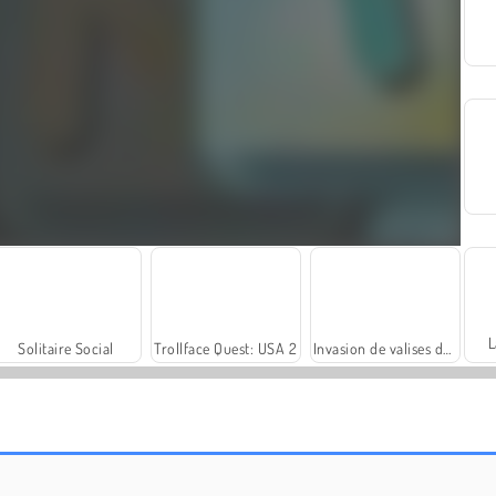
L
Solitaire Social
Trollface Quest: USA 2
Invasion de valises dans le bus
Find It - Find The Differences
Thief Puzzle