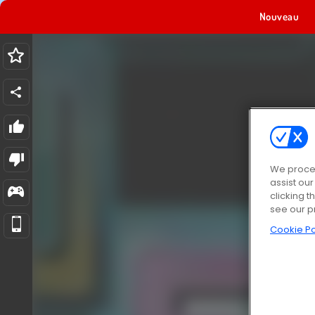
Nouveau
We proces
assist ou
clicking t
see our p
Cookie Po