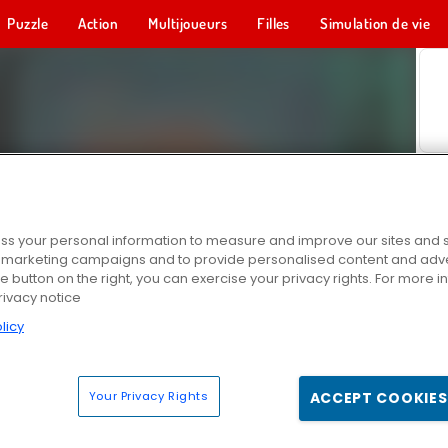
Puzzle
Action
Multijoueurs
Filles
Simulation de vie
s your personal information to measure and improve our sites and s
r marketing campaigns and to provide personalised content and adver
he button on the right, you can exercise your privacy rights. For more 
rivacy notice
licy
Your Privacy Rights
ACCEPT COOKIES