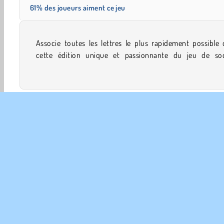
61% des joueurs aiment ce jeu
Associe toutes les lettres le plus rapidement possible
classique. Tu n'as jamais joué à une version du Mahjong 
cette édition unique et passionnante du jeu de soc
Société et de Cartes
Jeux classiques
Jeux familiaux
INFO
Poli