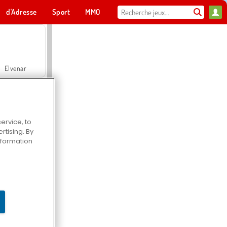
d'Adresse
Sport
MMO
Pour toi
Elvenar
ervice, to
tising. By
Hospital Surgeon Doctor Game
information
Offroad Crash Climber 4X4