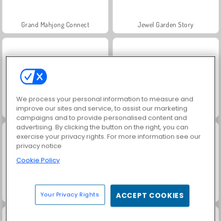
Grand Mahjong Connect
Jewel Garden Story
We process your personal information to measure and
improve our sites and service, to assist our marketing
Juice Merge
Trollface Quest: USA 2
campaigns and to provide personalised content and
advertising. By clicking the button on the right, you can
exercise your privacy rights. For more information see our
privacy notice
Cookie Policy
Masha and the Bear: Meadows
Scala 40
Your Privacy Rights
ACCEPT COOKIES