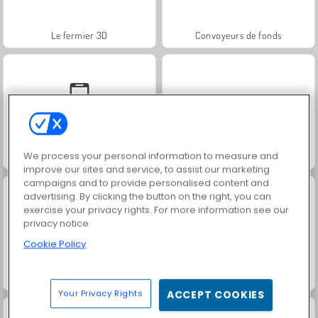
Le fermier 3D
Convoyeurs de fonds
We process your personal information to measure and
Train Driver Simulator
Devs Simulator
improve our sites and service, to assist our marketing
campaigns and to provide personalised content and
advertising. By clicking the button on the right, you can
exercise your privacy rights. For more information see our
privacy notice
Cookie Policy
Coffee Master Idle
Jewel Garden Story
Your Privacy Rights
ACCEPT COOKIES