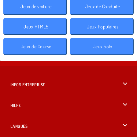
Jeux de voiture
Jeux de Conduite
Jeux HTML5
Jeux Populaires
Jeux de Course
Jeux Solo
INFOS ENTREPRISE
Conditions d’utilisation
HILFE
Politique De Protection De La Vie Privée
Hilfe
LANGUES