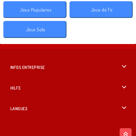
Jeux Populaires
Jeux de Tir
Jeux Solo
INFOS ENTREPRISE
Conditions d’utilisation
HILFE
Politique De Protection De La Vie Privée
Hilfe
LANGUES
Cookies
English