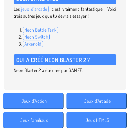
Les
jeux d’arcade
, c’est vraiment fantastique ! Voici
trois autres jeux que tu devrais essayer !
Neon Battle Tank
Neon Switch
Arkanoid
QUI A CRÉÉ NEON BLASTER 2 ?
Neon Blaster 2 a été créé par GAMEE.
Jeux d'Action
Jeux d'Arcade
Jeux familiaux
Jeux HTML5