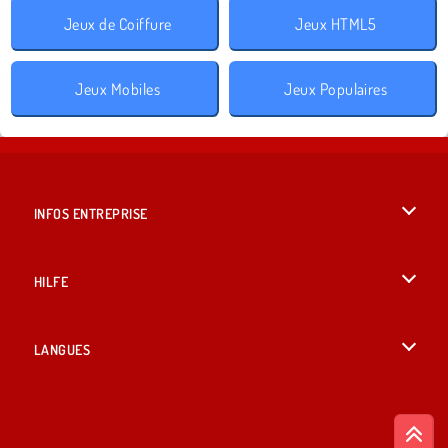
Jeux de Coiffure
Jeux HTML5
Jeux Mobiles
Jeux Populaires
INFOS ENTREPRISE
Conditions d’utilisation
HILFE
Politique De Protection De La Vie Privée
Hilfe
LANGUES
Cookies
British English
Acceptation des cookies