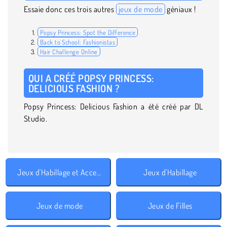
Essaie donc ces trois autres
jeux de mode
géniaux !
Popsy Princess: Spot the Difference
Back to School: Fashionistas
Hair Challenge Online
QUI A CRÉÉ POPSY PRINCESS:
DELICIOUS FASHION ?
Popsy Princess: Delicious Fashion a été créé par DL
Studio.
Jeux d'Habillage et Accessoires
Jeux d'Habillage
Jeux de mode
Jeux de Filles