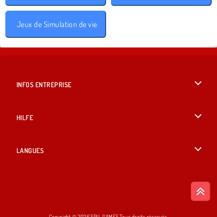
Jeux de Simulation de vie
INFOS ENTREPRISE
Conditions d’utilisation
HILFE
Politique De Protection De La Vie Privée
Hilfe
LANGUES
Cookies
British English
Acceptation des cookies
Русский
Copyright © 2026 SPIL GAMES Tous droits réservés.