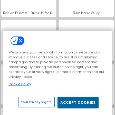
Fashion Princess - Dress Up for Girls
Farm Merge Valley
We process your personal information to measure and
Jewel Garden Story
Masha and the Bear: Meadows
improve our sites and service, to assist our marketing
campaigns and to provide personalised content and
advertising. By clicking the button on the right, you can
exercise your privacy rights. For more information see our
privacy notice
Cookie Policy
Royal Story
Scala 40
Your Privacy Rights
ACCEPT COOKIES